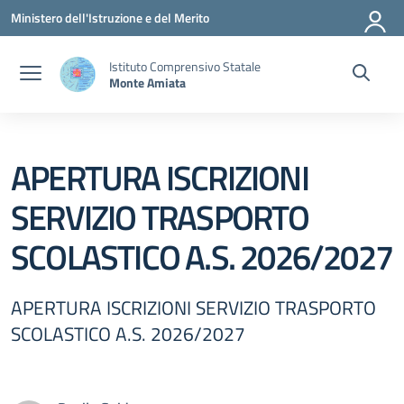
Vai ai contenuti
Vai al menu di navigazione
Vai al footer
Ministero dell'Istruzione e del Merito
Istituto Comprensivo Statale
Monte Amiata
APERTURA ISCRIZIONI
SERVIZIO TRASPORTO
SCOLASTICO A.S. 2026/2027
APERTURA ISCRIZIONI SERVIZIO TRASPORTO
SCOLASTICO A.S. 2026/2027