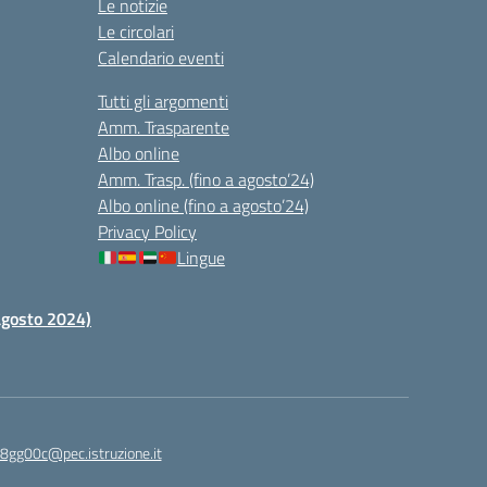
Le notizie
Le circolari
Calendario eventi
Tutti gli argomenti
Amm. Trasparente
Albo online
Amm. Trasp. (fino a agosto’24)
Albo online (fino a agosto’24)
Privacy Policy
Lingue
 agosto 2024)
c8gg00c@pec.istruzione.it