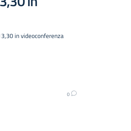
3,30 in
,30 in videoconferenza
0