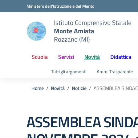
Vai ai contenuti
Vai al menu di navigazione
Vai al footer
Ministero dell'Istruzione e del Merito
Istituto Comprensivo Statale
Monte Amiata
Rozzano (MI)
Scuola
Servizi
Novità
Didattica
Tutti gli argomenti
Amm. Trasparente
Home
Novità
Notizie
ASSEMBLEA SINDACAL
ASSEMBLEA SINDA