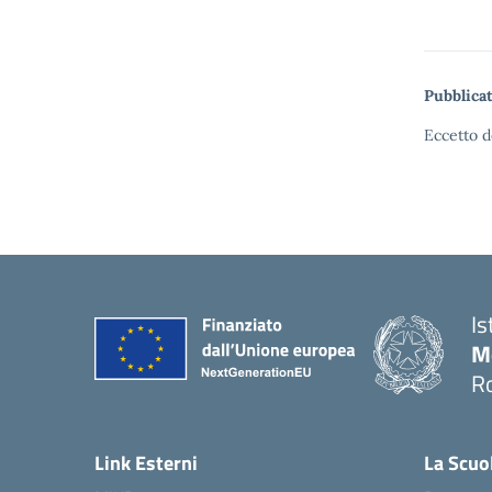
Pubblicat
Eccetto d
Is
M
R
Link Esterni
La Scuo