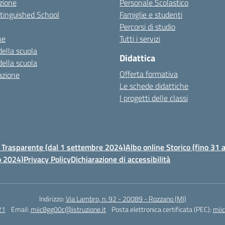
zione
Personale Scolastico
stinguished School
Famiglie e studenti
Percorsi di studio
ne
Tutti i servizi
della scuola
Didattica
della scuola
Offerta formativa
azione
Le schede didattiche
I progetti delle classi
Trasparente (dal 1 settembre 2024)
Albo online Storico (fino 31
o 2024)
Privacy Policy
Dichiarazione di accessibilità
Indirizzo:
Via Lambro, n. 92 - 20089 - Rozzano (MI)
21
Email:
miic8gg00c@istruzione.it
Posta elettronica certificata (PEC):
mii