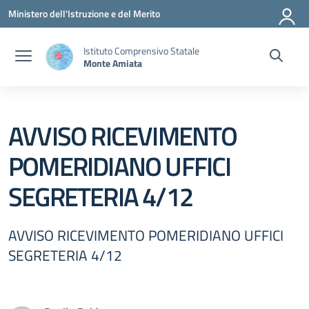
Vai ai contenuti
Vai al menu di navigazione
Vai al footer
Ministero dell'Istruzione e del Merito
Istituto Comprensivo Statale
Monte Amiata
AVVISO RICEVIMENTO
POMERIDIANO UFFICI
SEGRETERIA 4/12
AVVISO RICEVIMENTO POMERIDIANO UFFICI
SEGRETERIA 4/12