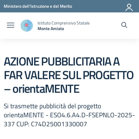
Vai ai contenuti
Vai al menu di navigazione
Vai al footer
Ministero dell'Istruzione e del Merito
Istituto Comprensivo Statale
Monte Amiata
AZIONE PUBBLICITARIA A
FAR VALERE SUL PROGETTO
– orientaMENTE
Si trasmette pubblicità del progetto
orientaMENTE - ESO4.6.A4.D-FSEPNLO-2025-
337 CUP: C74D25001330007