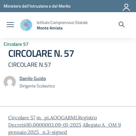
Vai ai contenuti
Vai al menu di navigazione
Vai al footer
Ministero dell'Istruzione e del Merito
Istituto Comprensivo Statale
Monte Amiata
Circolare 57
CIRCOLARE N. 57
CIRCOLARE N.57
Danilo Guido
Dirigente Scolastico
Circolare 57
m_pi.AOOGABMI.Registro
Decreti(R).0000003.09-01-2025
Allegato A_OM 9
gennaio 2025_n.3-signed