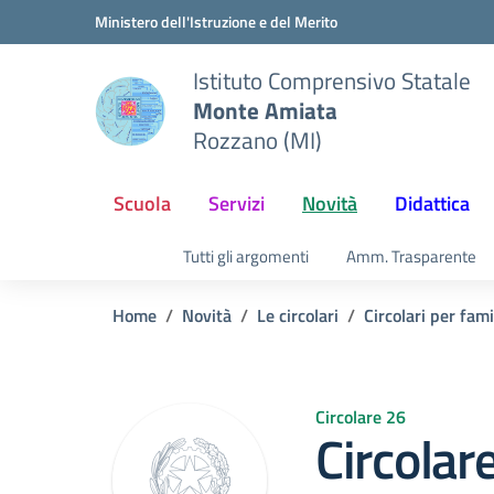
Vai ai contenuti
Vai al menu di navigazione
Vai al footer
Ministero dell'Istruzione e del Merito
Istituto Comprensivo Statale
Monte Amiata
Rozzano (MI)
Scuola
Servizi
Novità
Didattica
Tutti gli argomenti
Amm. Trasparente
Home
Novità
Le circolari
Circolari per fam
Circolare 26
Circolar