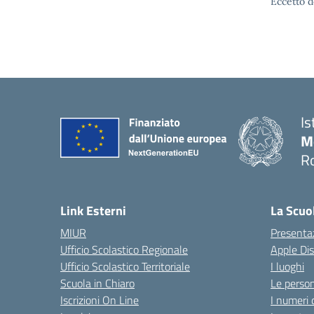
Eccetto d
Is
M
R
Link Esterni
La Scuo
MIUR
Presenta
Ufficio Scolastico Regionale
Apple Di
Ufficio Scolastico Territoriale
I luoghi
Scuola in Chiaro
Le perso
Iscrizioni On Line
I numeri 