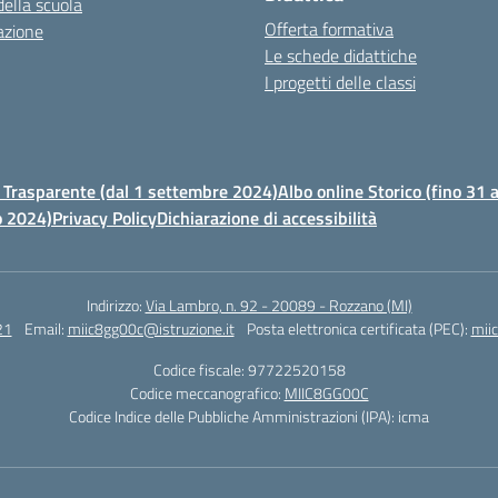
della scuola
Offerta formativa
azione
Le schede didattiche
I progetti delle classi
Trasparente (dal 1 settembre 2024)
Albo online Storico (fino 31
o 2024)
Privacy Policy
Dichiarazione di accessibilità
Indirizzo:
Via Lambro, n. 92 - 20089 - Rozzano (MI)
21
Email:
miic8gg00c@istruzione.it
Posta elettronica certificata (PEC):
mii
Codice fiscale: 97722520158
Codice meccanografico:
MIIC8GG00C
Codice Indice delle Pubbliche Amministrazioni (IPA): icma