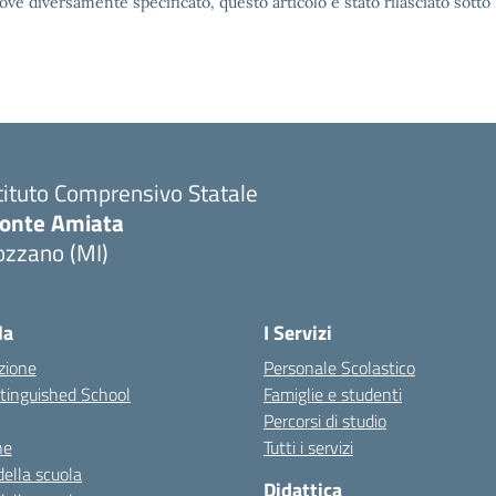
ove diversamente specificato, questo articolo è stato rilasciato sott
tituto Comprensivo Statale
onte Amiata
ozzano (MI)
la
I Servizi
zione
Personale Scolastico
stinguished School
Famiglie e studenti
Percorsi di studio
ne
Tutti i servizi
della scuola
Didattica