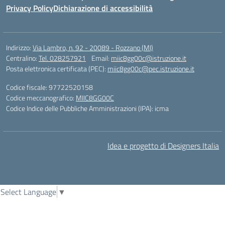
Privacy Policy
Dichiarazione di accessibilità
Indirizzo:
Via Lambro, n. 92 - 20089 - Rozzano (MI)
Centralino:
Tel. 028257921
Email:
miic8gg00c@istruzione.it
Posta elettronica certificata (PEC):
miic8gg00c@pec.istruzione.it
Codice fiscale: 97722520158
Codice meccanografico:
MIIC8GG00C
Codice Indice delle Pubbliche Amministrazioni (IPA): icma
Idea e progetto di Designers Italia
Select Language
▼