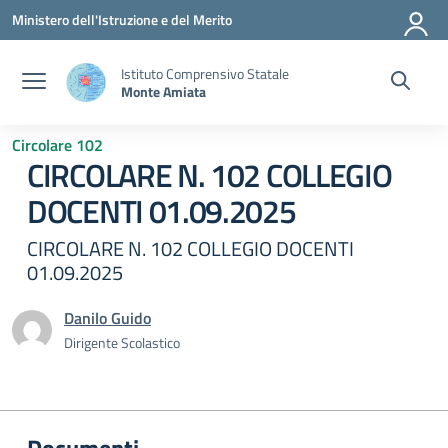
Vai ai contenuti
Vai al menu di navigazione
Vai al footer
Ministero dell'Istruzione e del Merito
Istituto Comprensivo Statale
Monte Amiata
Circolare 102
CIRCOLARE N. 102 COLLEGIO
DOCENTI 01.09.2025
CIRCOLARE N. 102 COLLEGIO DOCENTI
01.09.2025
Danilo Guido
Dirigente Scolastico