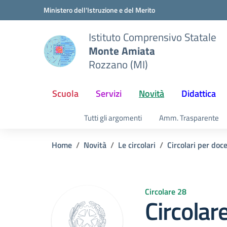
Vai ai contenuti
Vai al menu di navigazione
Vai al footer
Ministero dell'Istruzione e del Merito
Istituto Comprensivo Statale
Monte Amiata
Rozzano (MI)
Scuola
Servizi
Novità
Didattica
Tutti gli argomenti
Amm. Trasparente
Home
Novità
Le circolari
Circolari per doc
Circolare 28
Circolar