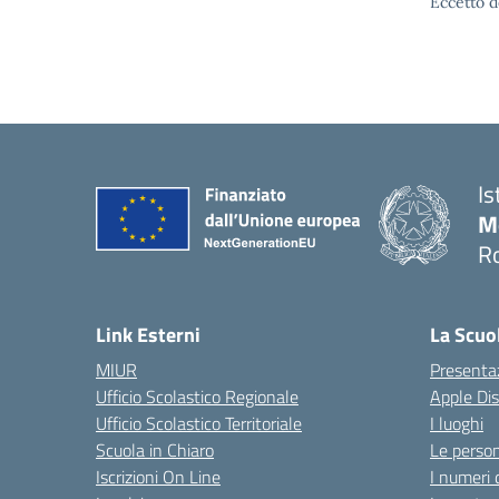
Eccetto d
Is
M
R
Link Esterni
La Scuo
MIUR
Presenta
Ufficio Scolastico Regionale
Apple Di
Ufficio Scolastico Territoriale
I luoghi
Scuola in Chiaro
Le perso
Iscrizioni On Line
I numeri 