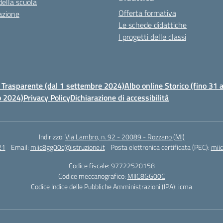
della scuola
Offerta formativa
azione
Le schede didattiche
I progetti delle classi
Trasparente (dal 1 settembre 2024)
Albo online Storico (fino 31
o 2024)
Privacy Policy
Dichiarazione di accessibilità
Indirizzo:
Via Lambro, n. 92 - 20089 - Rozzano (MI)
21
Email:
miic8gg00c@istruzione.it
Posta elettronica certificata (PEC):
mii
Codice fiscale: 97722520158
Codice meccanografico:
MIIC8GG00C
Codice Indice delle Pubbliche Amministrazioni (IPA): icma