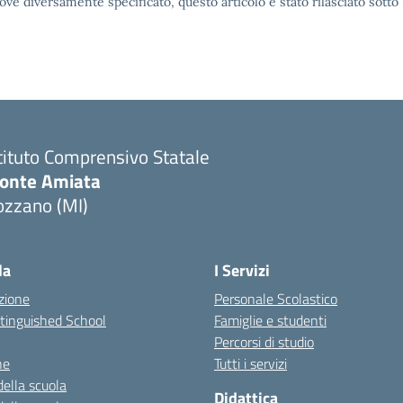
ove diversamente specificato, questo articolo è stato rilasciato sott
tituto Comprensivo Statale
onte Amiata
ozzano (MI)
la
I Servizi
zione
Personale Scolastico
stinguished School
Famiglie e studenti
Percorsi di studio
ne
Tutti i servizi
della scuola
Didattica