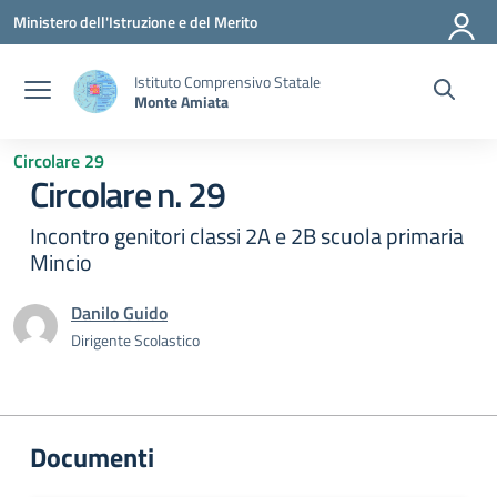
Vai ai contenuti
Vai al menu di navigazione
Vai al footer
Ministero dell'Istruzione e del Merito
Istituto Comprensivo Statale
Monte Amiata
Circolare 29
Circolare n. 29
Incontro genitori classi 2A e 2B scuola primaria
Mincio
Danilo Guido
Dirigente Scolastico
Documenti