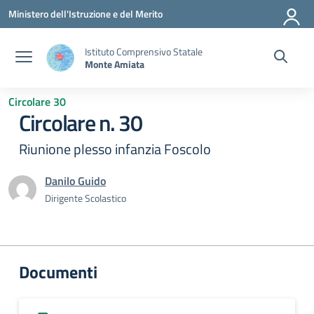
Vai ai contenuti
Vai al menu di navigazione
Vai al footer
Ministero dell'Istruzione e del Merito
Istituto Comprensivo Statale
Monte Amiata
Circolare 30
Circolare n. 30
Riunione plesso infanzia Foscolo
Danilo Guido
Dirigente Scolastico
Documenti