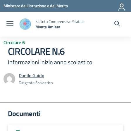
Vai ai contenuti
Vai al menu di navigazione
Vai al footer
Ministero dell'Istruzione e del Merito
Istituto Comprensivo Statale
Monte Amiata
Circolare 6
CIRCOLARE N.6
Informazioni inizio anno scolastico
Danilo Guido
Dirigente Scolastico
Documenti