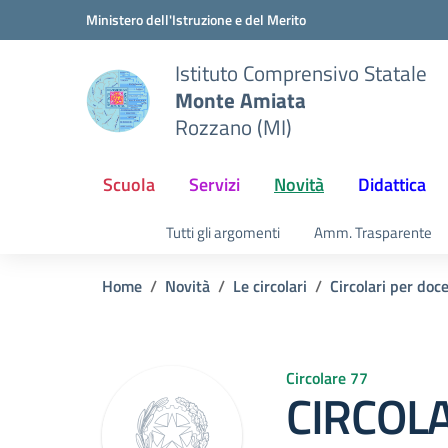
Vai ai contenuti
Vai al menu di navigazione
Vai al footer
Ministero dell'Istruzione e del Merito
Istituto Comprensivo Statale
Monte Amiata
Rozzano (MI)
Scuola
Servizi
Novità
Didattica
Tutti gli argomenti
Amm. Trasparente
Home
Novità
Le circolari
Circolari per doc
Circolare 77
CIRCOLA