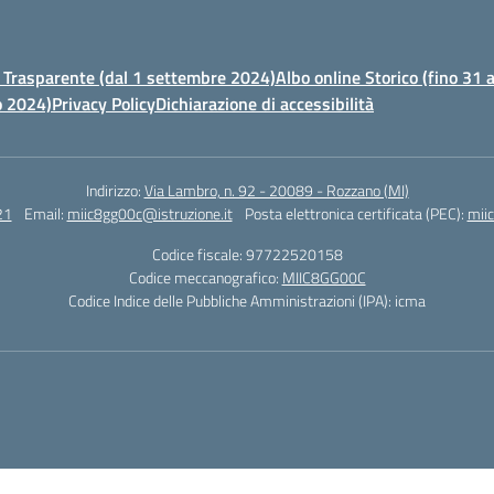
Trasparente (dal 1 settembre 2024)
Albo online Storico (fino 31
o 2024)
Privacy Policy
Dichiarazione di accessibilità
Indirizzo:
Via Lambro, n. 92 - 20089 - Rozzano (MI)
21
Email:
miic8gg00c@istruzione.it
Posta elettronica certificata (PEC):
mii
Codice fiscale: 97722520158
Codice meccanografico:
MIIC8GG00C
Codice Indice delle Pubbliche Amministrazioni (IPA): icma