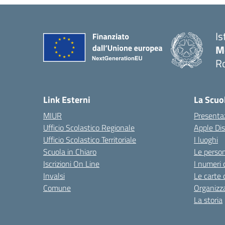
Is
M
R
Link Esterni
La Scuo
MIUR
Presenta
Ufficio Scolastico Regionale
Apple Di
Ufficio Scolastico Territoriale
I luoghi
Scuola in Chiaro
Le perso
Iscrizioni On Line
I numeri 
Invalsi
Le carte 
Comune
Organizz
La storia