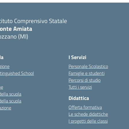
tituto Comprensivo Statale
onte Amiata
ozzano (MI)
la
I Servizi
zione
Personale Scolastico
stinguished School
Famiglie e studenti
Percorsi di studio
ne
Tutti i servizi
della scuola
Didattica
della scuola
Offerta formativa
azione
Le schede didattiche
I progetti delle classi