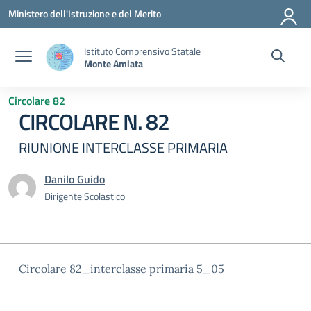
Vai ai contenuti
Vai al menu di navigazione
Vai al footer
Ministero dell'Istruzione e del Merito
Istituto Comprensivo Statale
Monte Amiata
Circolare 82
CIRCOLARE N. 82
RIUNIONE INTERCLASSE PRIMARIA
Danilo Guido
Dirigente Scolastico
Circolare 82_interclasse primaria 5_05