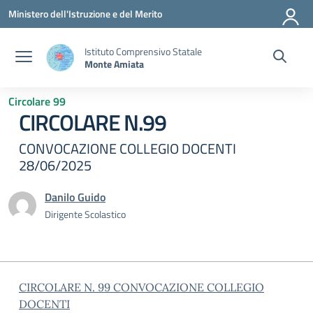
Vai ai contenuti
Vai al menu di navigazione
Vai al footer
Ministero dell'Istruzione e del Merito
Istituto Comprensivo Statale
Monte Amiata
Circolare 99
CIRCOLARE N.99
CONVOCAZIONE COLLEGIO DOCENTI
28/06/2025
Danilo Guido
Dirigente Scolastico
CIRCOLARE N. 99 CONVOCAZIONE COLLEGIO
DOCENTI