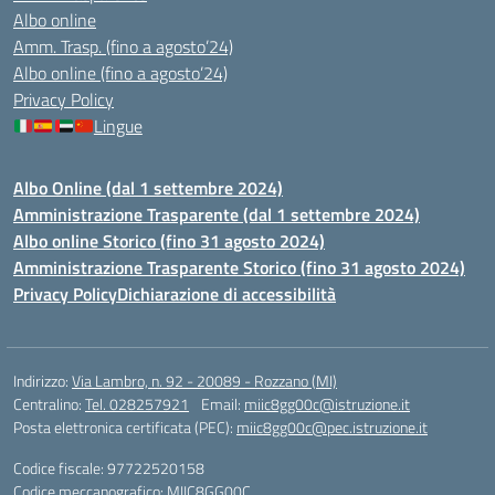
Albo online
Amm. Trasp. (fino a agosto’24)
Albo online (fino a agosto’24)
Privacy Policy
Lingue
Albo Online (dal 1 settembre 2024)
Amministrazione Trasparente (dal 1 settembre 2024)
Albo online Storico (fino 31 agosto 2024)
Amministrazione Trasparente Storico (fino 31 agosto 2024)
Privacy Policy
Dichiarazione di accessibilità
Indirizzo:
Via Lambro, n. 92 - 20089 - Rozzano (MI)
Centralino:
Tel. 028257921
Email:
miic8gg00c@istruzione.it
Posta elettronica certificata (PEC):
miic8gg00c@pec.istruzione.it
Codice fiscale: 97722520158
Codice meccanografico:
MIIC8GG00C