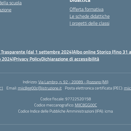
della scuola
Offerta formativa
azione
Le schede didattiche
I progetti delle classi
Trasparente (dal 1 settembre 2024)
Albo online Storico (fino 31
o 2024)
Privacy Policy
Dichiarazione di accessibilità
Indirizzo:
Via Lambro, n. 92 - 20089 - Rozzano (MI)
21
Email:
miic8gg00c@istruzione.it
Posta elettronica certificata (PEC):
mii
Codice fiscale: 97722520158
Codice meccanografico:
MIIC8GG00C
Codice Indice delle Pubbliche Amministrazioni (IPA): icma