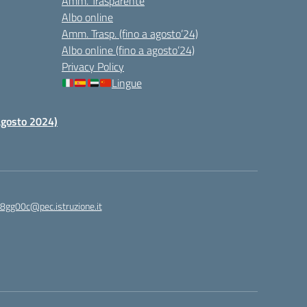
Amm. Trasparente
Albo online
Amm. Trasp. (fino a agosto’24)
Albo online (fino a agosto’24)
Privacy Policy
Lingue
 agosto 2024)
c8gg00c@pec.istruzione.it