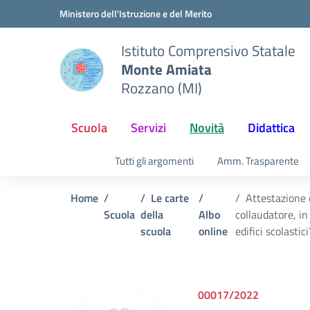
Vai ai contenuti
Vai al menu di navigazione
Vai al footer
Ministero dell'Istruzione e del Merito
Istituto Comprensivo Statale
Monte Amiata
Rozzano (MI)
Scuola
Servizi
Novità
Didattica
Tutti gli argomenti
Amm. Trasparente
Home
Le carte
Attestazione d
Scuola
della
Albo
collaudatore, i
scuola
online
edifici scolastici”
00017/2022