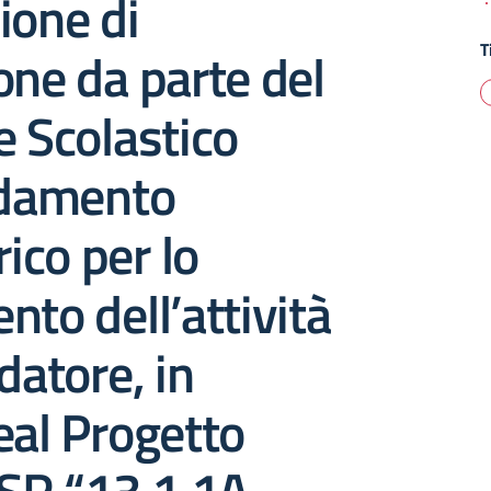
ione di
T
one da parte del
e Scolastico
idamento
rico per lo
nto dell’attività
datore, in
eal Progetto