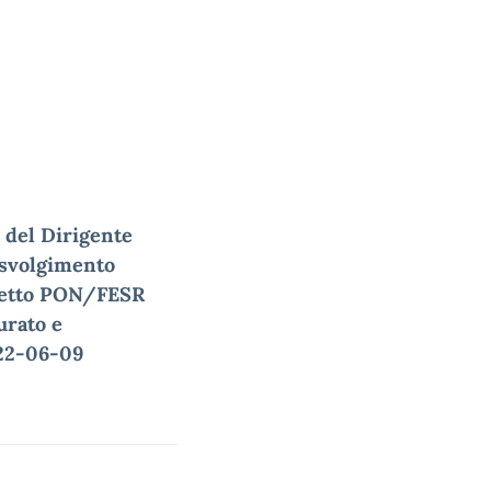
e del Dirigente
o svolgimento
rogetto PON/FESR
urato e
22-06-09