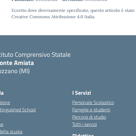
Eccetto dove diversamente specificato, questo articolo è stato 
Creative Commons Attribuzione 4.0 Italia.
tituto Comprensivo Statale
onte Amiata
ozzano (MI)
la
I Servizi
zione
Personale Scolastico
stinguished School
Famiglie e studenti
Percorsi di studio
ne
Tutti i servizi
della scuola
Didattica