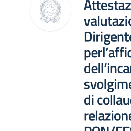
Attestaz
valutazi
Dirigent
perl’aff
dell’inca
svolgime
di collau
relazion