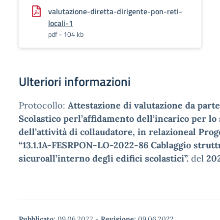
valutazione-diretta-dirigente-pon-reti-
locali-1
pdf - 104 kb
Ulteriori informazioni
Protocollo:
Attestazione di valutazione da part
Scolastico perl’affidamento dell’incarico per l
dell’attività di collaudatore, in relazioneal P
“13.1.1A-FESRPON-LO-2022-86 Cablaggio strutt
sicuroall’interno degli edifici scolastici”.
del
20
Pubblicato:
09.06.2022
-
Revisione:
09.06.2022