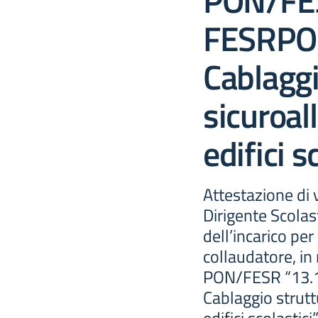
PON/FES
FESRPO
Cablaggi
sicuroall
edifici sc
Attestazione di 
Dirigente Scolas
dell’incarico per
collaudatore, in
PON/FESR “13
Cablaggio strutt