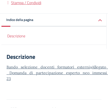
Stampa / Condividi
Indice della pagina
Descrizione
Descrizione
Bando_selezione_docenti_formatori_esterni
a
Allegato
_Domanda_di_partecipazione_esperto_neo_immessi
23