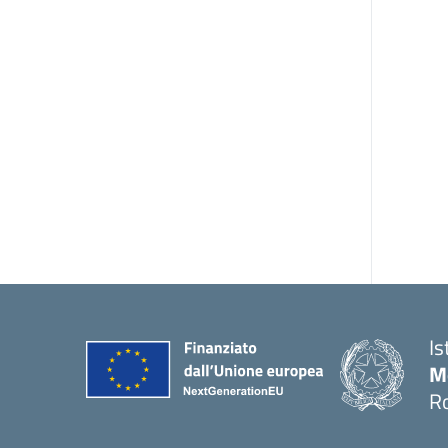
Is
M
R