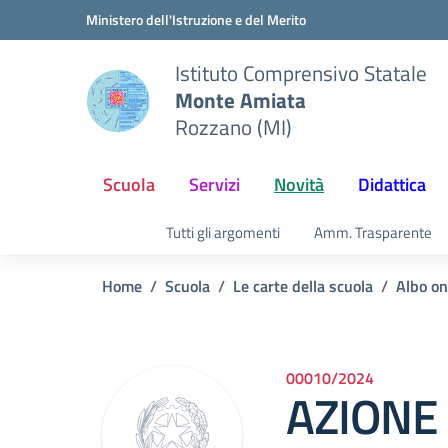
Vai ai contenuti
Vai al menu di navigazione
Vai al footer
Ministero dell'Istruzione e del Merito
Istituto Comprensivo Statale
Monte Amiata
Rozzano (MI)
Scuola
Servizi
Novità
Didattica
Tutti gli argomenti
Amm. Trasparente
Home
Scuola
Le carte della scuola
Albo on
00010/2024
AZIONE 