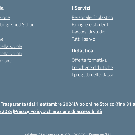
la
I Servizi
zione
Personale Scolastico
stinguished School
Famiglie e studenti
Percorsi di studio
ne
Tutti i servizi
della scuola
Didattica
della scuola
Offerta formativa
azione
Le schede didattiche
I progetti delle classi
Trasparente (dal 1 settembre 2024)
Albo online Storico (fino 31
o 2024)
Privacy Policy
Dichiarazione di accessibilità
Indirizzo:
Via Lambro, n. 92 - 20089 - Rozzano (MI)