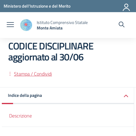
Vai ai contenuti
Vai al menu di navigazione
Vai al footer
Ministero dell'Istruzione e del Merito
Istituto Comprensivo Statale
Monte Amiata
CODICE DISCIPLINARE
aggiornato al 30/06
Stampa / Condividi
Indice della pagina
Descrizione