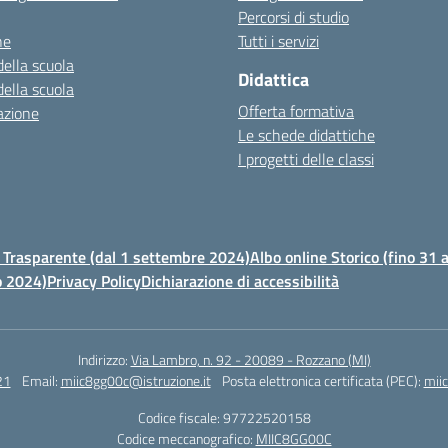
Percorsi di studio
ne
Tutti i servizi
della scuola
Didattica
della scuola
Offerta formativa
azione
Le schede didattiche
I progetti delle classi
Trasparente (dal 1 settembre 2024)
Albo online Storico (fino 31
o 2024)
Privacy Policy
Dichiarazione di accessibilità
Indirizzo:
Via Lambro, n. 92 - 20089 - Rozzano (MI)
21
Email:
miic8gg00c@istruzione.it
Posta elettronica certificata (PEC):
mii
Codice fiscale: 97722520158
Codice meccanografico:
MIIC8GG00C