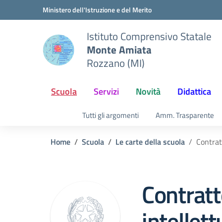
Vai ai contenuti
Vai al menu di navigazione
Vai al footer
Ministero dell'Istruzione e del Merito
Istituto Comprensivo Statale
Monte Amiata
Rozzano (MI)
Scuola
Servizi
Novità
Didattica
Tutti gli argomenti
Amm. Trasparente
Home
Scuola
Le carte della scuola
Contrat
Contratt
intellett