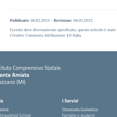
Pubblicato:
06.02.2023
-
Revisione:
06.02.2023
Eccetto dove diversamente specificato, questo articolo è stato 
Creative Commons Attribuzione 4.0 Italia.
tituto Comprensivo Statale
onte Amiata
ozzano (MI)
la
I Servizi
zione
Personale Scolastico
stinguished School
Famiglie e studenti