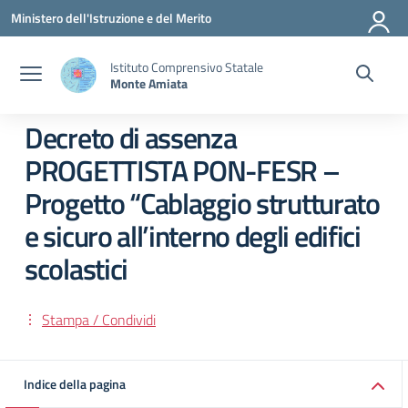
Vai ai contenuti
Vai al menu di navigazione
Vai al footer
Ministero dell'Istruzione e del Merito
Istituto Comprensivo Statale
Monte Amiata
Decreto di assenza
PROGETTISTA PON-FESR –
Progetto “Cablaggio strutturato
e sicuro all’interno degli edifici
scolastici
Stampa / Condividi
Indice della pagina