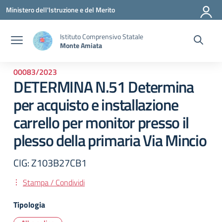
Vai ai contenuti
Vai al menu di navigazione
Vai al footer
Ministero dell'Istruzione e del Merito
Istituto Comprensivo Statale
Monte Amiata
00083/2023
DETERMINA N.51 Determina
per acquisto e installazione
carrello per monitor presso il
plesso della primaria Via Mincio
CIG: Z103B27CB1
Stampa / Condividi
Tipologia