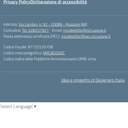
Privacy Policy
Dichiarazione di accessibilità
Indirizzo:
Via Lambro, n. 92 - 20089 - Rozzano (MI)
Centralino:
Tel. 028257921
Email:
miic8gg00c@istruzione.it
Posta elettronica certificata (PEC):
miic8gg00c@pec.istruzione.it
Codice fiscale: 97722520158
Codice meccanografico:
MIIC8GG00C
Codice Indice delle Pubbliche Amministrazioni (IPA): icma
Idea e progetto di Designers Italia
Select Language
▼