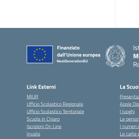
Is
M
R
Link Esterni
La Scuo
MIUR
Presenta
Ufficio Scolastico Regionale
Apple Di
Ufficio Scolastico Territoriale
I luoghi
Scuola in Chiaro
Le perso
Iscrizioni On Line
I numeri 
Invalsi
Le carte 