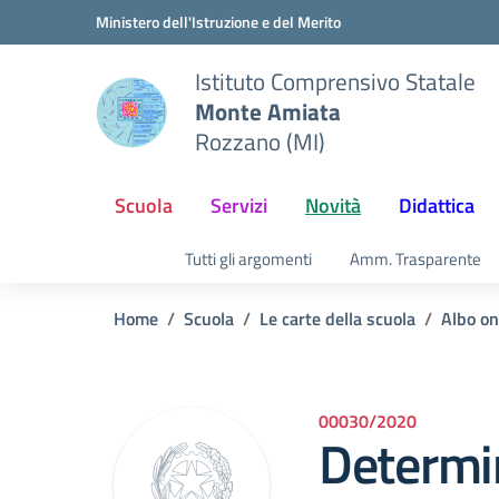
Vai ai contenuti
Vai al menu di navigazione
Vai al footer
Ministero dell'Istruzione e del Merito
Istituto Comprensivo Statale
Monte Amiata
Rozzano (MI)
Scuola
Servizi
Novità
Didattica
Tutti gli argomenti
Amm. Trasparente
Home
Scuola
Le carte della scuola
Albo on
00030/2020
Determin