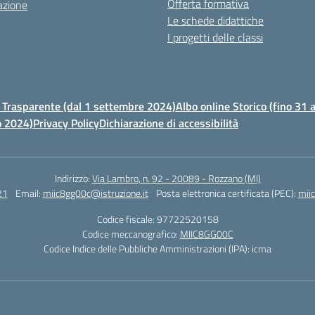
Offerta formativa
azione
Le schede didattiche
I progetti delle classi
Trasparente (dal 1 settembre 2024)
Albo online Storico (fino 31
o 2024)
Privacy Policy
Dichiarazione di accessibilità
Indirizzo:
Via Lambro, n. 92 - 20089 - Rozzano (MI)
21
Email:
miic8gg00c@istruzione.it
Posta elettronica certificata (PEC):
mii
Codice fiscale: 97722520158
Codice meccanografico:
MIIC8GG00C
Codice Indice delle Pubbliche Amministrazioni (IPA): icma