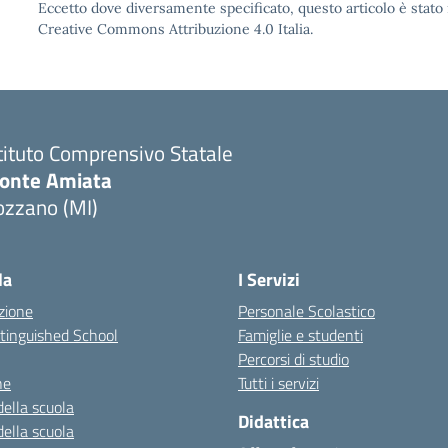
Eccetto dove diversamente specificato, questo articolo è stato 
Creative Commons Attribuzione 4.0 Italia.
tituto Comprensivo Statale
onte Amiata
ozzano (MI)
la
I Servizi
zione
Personale Scolastico
stinguished School
Famiglie e studenti
Percorsi di studio
ne
Tutti i servizi
della scuola
Didattica
della scuola