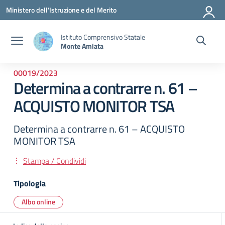
Vai ai contenuti
Vai al menu di navigazione
Vai al footer
Ministero dell'Istruzione e del Merito
Istituto Comprensivo Statale
Monte Amiata
00019/2023
Determina a contrarre n. 61 –
ACQUISTO MONITOR TSA
Determina a contrarre n. 61 – ACQUISTO
MONITOR TSA
Stampa / Condividi
Tipologia
Albo online