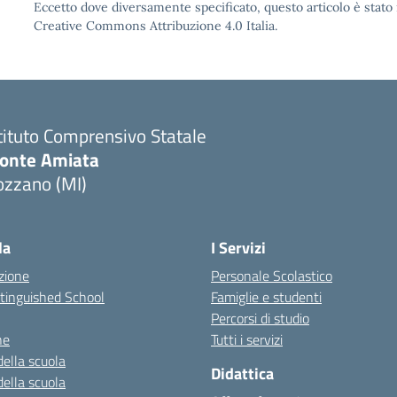
Eccetto dove diversamente specificato, questo articolo è stato 
Creative Commons Attribuzione 4.0 Italia.
tituto Comprensivo Statale
onte Amiata
ozzano (MI)
la
I Servizi
zione
Personale Scolastico
stinguished School
Famiglie e studenti
Percorsi di studio
ne
Tutti i servizi
della scuola
Didattica
della scuola