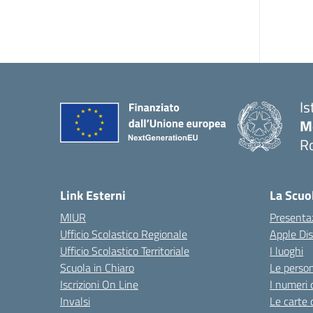
Is
M
R
Link Esterni
La Scuo
MIUR
Presenta
Ufficio Scolastico Regionale
Apple Di
Ufficio Scolastico Territoriale
I luoghi
Scuola in Chiaro
Le perso
Iscrizioni On Line
I numeri 
Invalsi
Le carte 