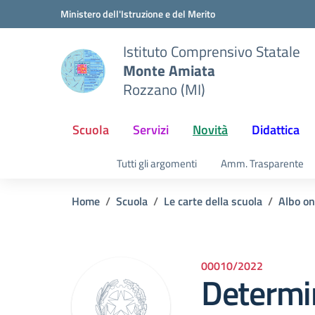
Vai ai contenuti
Vai al menu di navigazione
Vai al footer
Ministero dell'Istruzione e del Merito
Istituto Comprensivo Statale
Monte Amiata
Rozzano (MI)
Scuola
Servizi
Novità
Didattica
Tutti gli argomenti
Amm. Trasparente
Home
Scuola
Le carte della scuola
Albo on
00010/2022
Determin