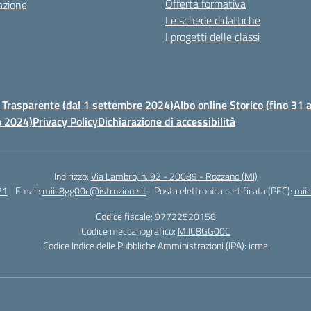
Offerta formativa
azione
Le schede didattiche
I progetti delle classi
Trasparente (dal 1 settembre 2024)
Albo online Storico (fino 31
o 2024)
Privacy Policy
Dichiarazione di accessibilità
Indirizzo:
Via Lambro, n. 92 - 20089 - Rozzano (MI)
21
Email:
miic8gg00c@istruzione.it
Posta elettronica certificata (PEC):
mii
Codice fiscale: 97722520158
Codice meccanografico:
MIIC8GG00C
Codice Indice delle Pubbliche Amministrazioni (IPA): icma