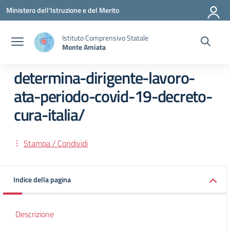
Vai ai contenuti
Vai al menu di navigazione
Vai al footer
Ministero dell'Istruzione e del Merito
Istituto Comprensivo Statale
Monte Amiata
determina-dirigente-lavoro-
ata-periodo-covid-19-decreto-
cura-italia/
Stampa / Condividi
Indice della pagina
Descrizione