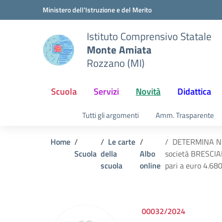
Vai ai contenuti
Vai al menu di navigazione
Vai al footer
Ministero dell'Istruzione e del Merito
Istituto Comprensivo Statale
Monte Amiata
Rozzano (MI)
Scuola
Servizi
Novità
Didattica
Tutti gli argomenti
Amm. Trasparente
Home
Le carte
DETERMINA N. 1
Scuola
della
Albo
società BRESCIANI
scuola
online
pari a euro 4.68
00032/2024