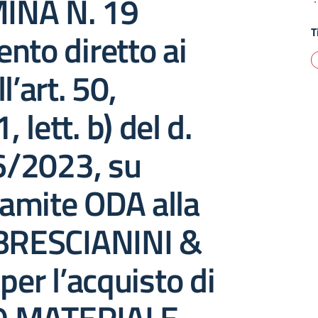
INA N. 19
T
nto diretto ai
l’art. 50,
lett. b) del d.
36/2023, su
amite ODA alla
 BRESCIANINI &
, per l’acquisto di