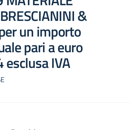
 19 MATERIALE
 BRESCIANINI &
, per un importo
uale pari a euro
 esclusa IVA
6E