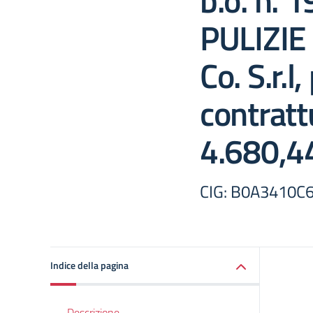
b.o. n.
PULIZIE
Co. S.r.l
contratt
4.680,44
CIG: B0A3410C
Indice della pagina
Descrizione