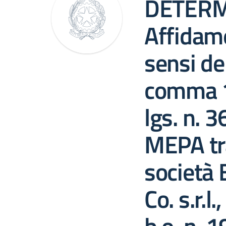
DETERM
Affidame
sensi del
comma 1, 
lgs. n. 
MEPA tr
società
Co. s.r.l.