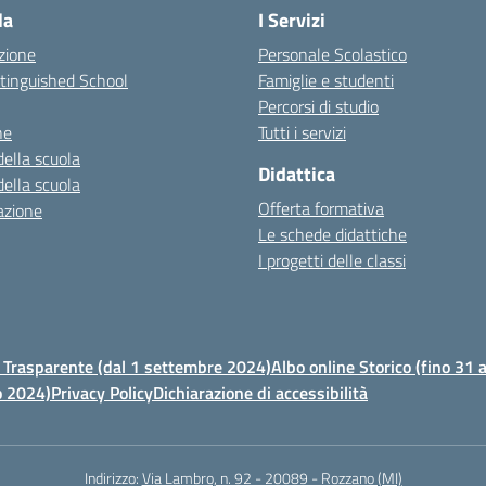
la
I Servizi
zione
Personale Scolastico
stinguished School
Famiglie e studenti
Percorsi di studio
ne
Tutti i servizi
della scuola
Didattica
della scuola
Offerta formativa
azione
Le schede didattiche
I progetti delle classi
Trasparente (dal 1 settembre 2024)
Albo online Storico (fino 31
o 2024)
Privacy Policy
Dichiarazione di accessibilità
Indirizzo:
Via Lambro, n. 92 - 20089 - Rozzano (MI)