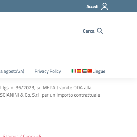
Accedi
Cerca
o a agosto’24)
Privacy Policy
Lingue
 d. lgs. n. 36/2023, su MEPA tramite ODA alla
SCIANINI & Co. S.r.l, per un importo contrattuale
Stampa / Condividi