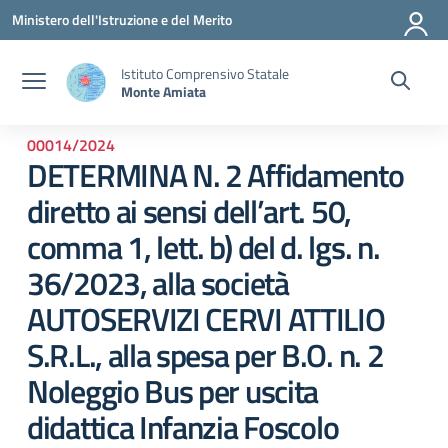
Vai ai contenuti
Vai al menu di navigazione
Vai al footer
Ministero dell'Istruzione e del Merito
Istituto Comprensivo Statale
Monte Amiata
00014/2024
DETERMINA N. 2 Affidamento
diretto ai sensi dell’art. 50,
comma 1, lett. b) del d. lgs. n.
36/2023, alla società
AUTOSERVIZI CERVI ATTILIO
S.R.L., alla spesa per B.O. n. 2
Noleggio Bus per uscita
didattica Infanzia Foscolo