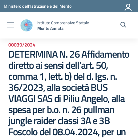
Vai ai contenuti
Vai al menu di navigazione
Vai al footer
Ministero dell'Istruzione e del Merito
Istituto Comprensivo Statale
Monte Amiata
00039/2024
DETERMINA N. 26 Affidamento
diretto ai sensi dell’art. 50,
comma 1, lett. b) del d. lgs. n.
36/2023, alla società BUS
VIAGGI SAS di Piliu Angelo, alla
spesa per b.o. n. 26 pullman
jungle raider classi 3A e 3B
Foscolo del 08.04.2024, per un