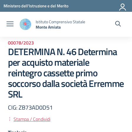
Vai ai contenuti
Vai al menu di navigazione
Vai al footer
Ministero dell'Istruzione e del Merito
Istituto Comprensivo Statale
Monte Amiata
00078/2023
DETERMINA N. 46 Determina
per acquisto materiale
reintegro cassette primo
soccorso dalla società Erremme
SRL
CIG: ZB73AD0D51
Stampa / Condividi