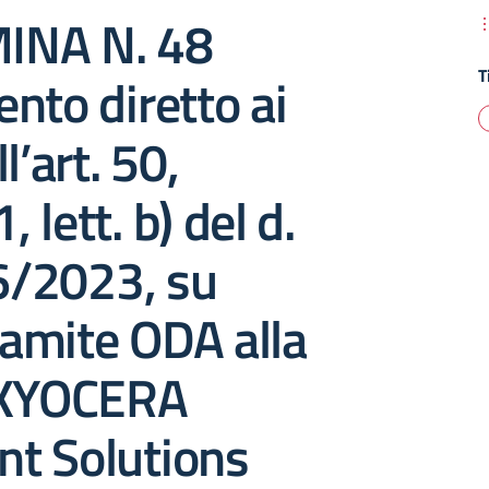
INA N. 48
T
nto diretto ai
l’art. 50,
lett. b) del d.
36/2023, su
amite ODA alla
 KYOCERA
t Solutions