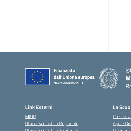
Is
M
R
Link Esterni
La Scuo
MIUR
Presenta
Ufficio Scolastico Regionale
Apple Di
Ufficio Scolastico Territoriale
I luoghi