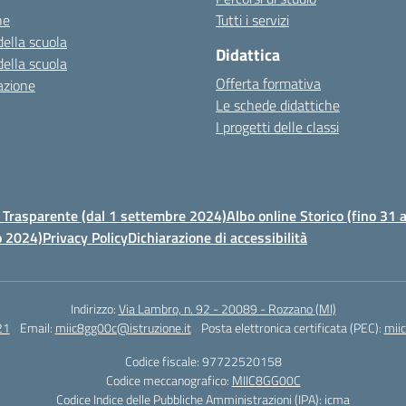
ne
Tutti i servizi
della scuola
Didattica
della scuola
Offerta formativa
azione
Le schede didattiche
I progetti delle classi
Trasparente (dal 1 settembre 2024)
Albo online Storico (fino 31
o 2024)
Privacy Policy
Dichiarazione di accessibilità
Indirizzo:
Via Lambro, n. 92 - 20089 - Rozzano (MI)
21
Email:
miic8gg00c@istruzione.it
Posta elettronica certificata (PEC):
mii
Codice fiscale: 97722520158
Codice meccanografico:
MIIC8GG00C
Codice Indice delle Pubbliche Amministrazioni (IPA): icma