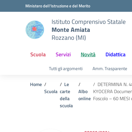
Vai ai contenuti
Vai al menu di navigazione
Vai al footer
Ministero dell'Istruzione e del Merito
Istituto Comprensivo Statale
Monte Amiata
Rozzano (MI)
Scuola
Servizi
Novità
Didattica
Tutti gli argomenti
Amm. Trasparente
Home
Le
DETERMINA N. 48 A
Scuola
carte
Albo
KYOCERA Document So
della
online
Foscolo – 60 MESI 
scuola