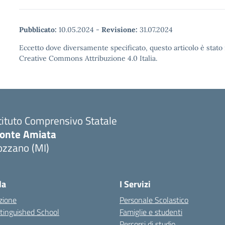
Pubblicato:
10.05.2024
-
Revisione:
31.07.2024
Eccetto dove diversamente specificato, questo articolo è stato 
Creative Commons Attribuzione 4.0 Italia.
tituto Comprensivo Statale
onte Amiata
ozzano (MI)
la
I Servizi
zione
Personale Scolastico
stinguished School
Famiglie e studenti
Percorsi di studio