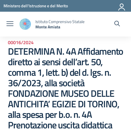
Vai ai contenuti
Vai al menu di navigazione
Vai al footer
Ministero dell'Istruzione e del Merito
Istituto Comprensivo Statale
Monte Amiata
00016/2024
DETERMINA N. 4A Affidamento
diretto ai sensi dell’art. 50,
comma 1, lett. b) del d. lgs. n.
36/2023, alla società
FONDAZIONE MUSEO DELLE
ANTICHITA’ EGIZIE DI TORINO,
alla spesa per b.o. n. 4A
Prenotazione uscita didattica