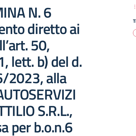
INA N. 6
T
nto diretto ai
l’art. 50,
lett. b) del d.
36/2023, alla
 AUTOSERVIZI
TILIO S.R.L.,
sa per b.o.n.6