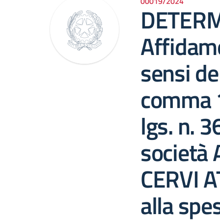
00019/2024
DETERM
Affidame
sensi del
comma 1, 
lgs. n. 
società
CERVI AT
alla spe