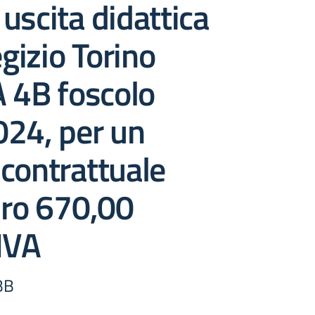
uscita didattica
izio Torino
A 4B foscolo
024, per un
contrattuale
uro 670,00
IVA
BB