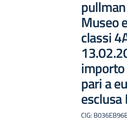
pullman 
Museo eg
classi 4
13.02.2
importo 
pari a e
esclusa 
CIG: B036EB96