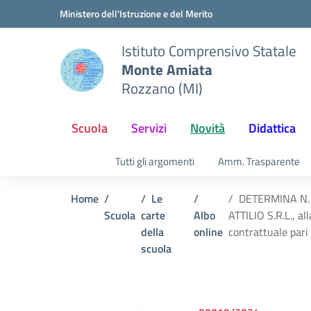
Vai ai contenuti
Vai al menu di navigazione
Vai al footer
Ministero dell'Istruzione e del Merito
Istituto Comprensivo Statale
Monte Amiata
Rozzano (MI)
Scuola
Servizi
Novità
Didattica
Tutti gli argomenti
Amm. Trasparente
Home
Le
DETERMINA N. 6 
Scuola
carte
Albo
ATTILIO S.R.L., a
della
online
contrattuale pari
scuola