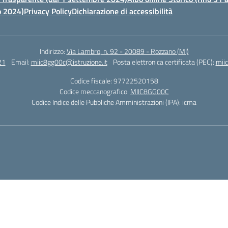
o 2024)
Privacy Policy
Dichiarazione di accessibilità
Indirizzo:
Via Lambro, n. 92 - 20089 - Rozzano (MI)
21
Email:
miic8gg00c@istruzione.it
Posta elettronica certificata (PEC):
mii
Codice fiscale: 97722520158
Codice meccanografico:
MIIC8GG00C
Codice Indice delle Pubbliche Amministrazioni (IPA): icma