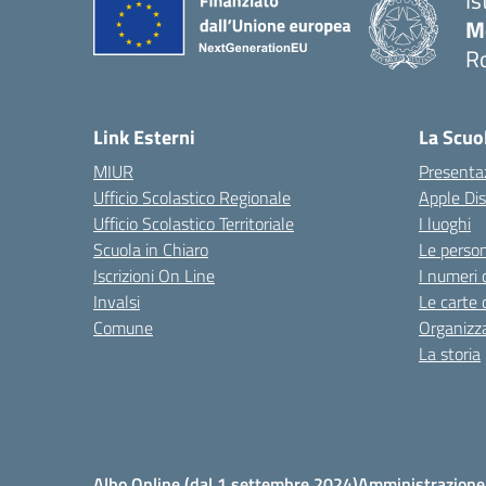
Is
M
R
Link Esterni
La Scuo
MIUR
Presenta
Ufficio Scolastico Regionale
Apple Di
Ufficio Scolastico Territoriale
I luoghi
Scuola in Chiaro
Le perso
Iscrizioni On Line
I numeri 
Invalsi
Le carte 
Comune
Organizz
La storia
Albo Online (dal 1 settembre 2024)
Amministrazione 