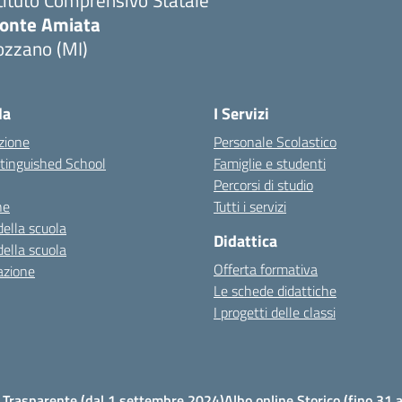
tituto Comprensivo Statale
onte Amiata
ozzano (MI)
la
I Servizi
zione
Personale Scolastico
stinguished School
Famiglie e studenti
Percorsi di studio
ne
Tutti i servizi
della scuola
Didattica
della scuola
Offerta formativa
azione
Le schede didattiche
I progetti delle classi
Trasparente (dal 1 settembre 2024)
Albo online Storico (fino 31