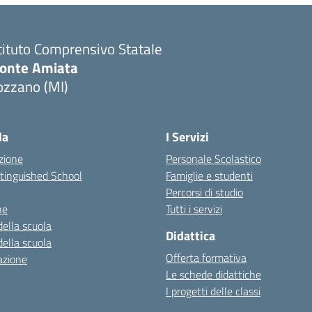
tituto Comprensivo Statale
onte Amiata
ozzano (MI)
la
I Servizi
zione
Personale Scolastico
stinguished School
Famiglie e studenti
Percorsi di studio
ne
Tutti i servizi
della scuola
Didattica
della scuola
Offerta formativa
azione
Le schede didattiche
I progetti delle classi