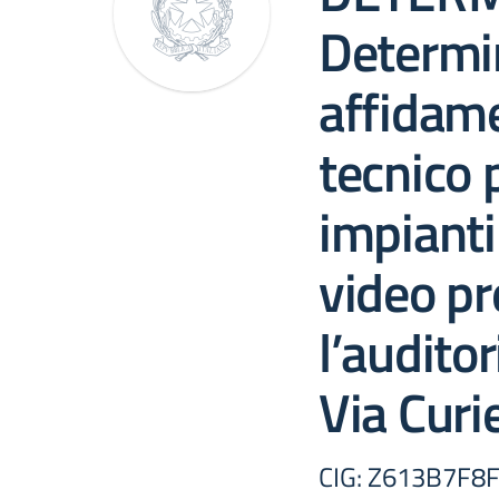
Determi
affidam
tecnico 
impianti
video p
l’audito
Via Curie
CIG: Z613B7F8