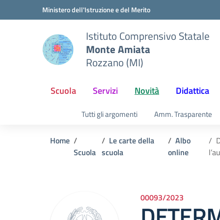
Vai ai contenuti
Vai al menu di navigazione
Vai al footer
Ministero dell'Istruzione e del Merito
Istituto Comprensivo Statale
Monte Amiata
Rozzano (MI)
Scuola
Servizi
Novità
Didattica
Tutti gli argomenti
Amm. Trasparente
Home
Le carte della
Albo
D
Scuola
scuola
online
l’a
00093/2023
DETERM