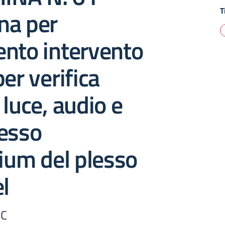
T
na per
ento intervento
per verifica
 luce, audio e
resso
rium del plesso
l
FC