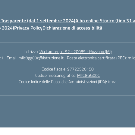
Trasparente (dal 1 settembre 2024)
Albo online Storico (fino 31
o 2024)
Privacy Policy
Dichiarazione di accessibilità
Indirizzo:
Via Lambro, n. 92 - 20089 - Rozzano (MI)
21
Email:
miic8gg00c@istruzione.it
Posta elettronica certificata (PEC):
mii
Codice fiscale: 97722520158
Codice meccanografico:
MIIC8GG00C
Codice Indice delle Pubbliche Amministrazioni (IPA): icma