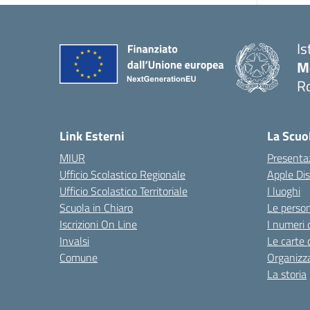
Is
M
R
Link Esterni
La Scuo
MIUR
Presenta
Ufficio Scolastico Regionale
Apple Di
Ufficio Scolastico Territoriale
I luoghi
Scuola in Chiaro
Le perso
Iscrizioni On Line
I numeri 
Invalsi
Le carte 
Comune
Organizz
La storia