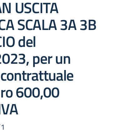
N USCITA
CA SCALA 3A 3B
IO del
023, per un
contrattuale
uro 600,00
IVA
F1