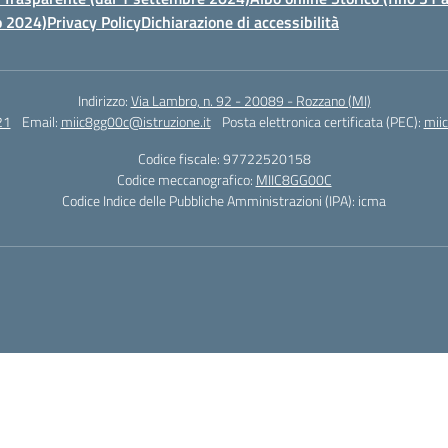
o 2024)
Privacy Policy
Dichiarazione di accessibilità
Indirizzo:
Via Lambro, n. 92 - 20089 - Rozzano (MI)
21
Email:
miic8gg00c@istruzione.it
Posta elettronica certificata (PEC):
mii
Codice fiscale: 97722520158
Codice meccanografico:
MIIC8GG00C
Codice Indice delle Pubbliche Amministrazioni (IPA): icma