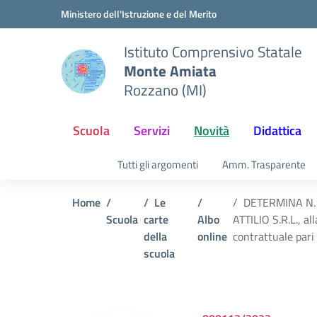
Vai ai contenuti
Vai al menu di navigazione
Vai al footer
Ministero dell'Istruzione e del Merito
Istituto Comprensivo Statale
Monte Amiata
Rozzano (MI)
Scuola
Servizi
Novità
Didattica
Tutti gli argomenti
Amm. Trasparente
Home
Le
DETERMINA N. 81
Scuola
carte
Albo
ATTILIO S.R.L., 
della
online
contrattuale pari
scuola