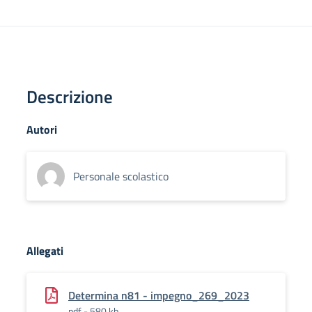
Descrizione
Autori
Personale scolastico
Allegati
Determina n81 - impegno_269_2023
pdf - 580 kb