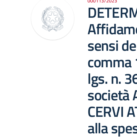
000113/2023
DETERM
Affidame
sensi del
comma 1, 
lgs. n. 
società
CERVI AT
alla spe