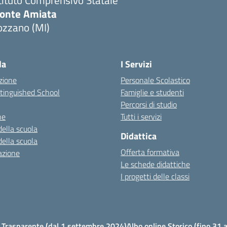
tituto Comprensivo Statale
onte Amiata
ozzano (MI)
la
I Servizi
zione
Personale Scolastico
stinguished School
Famiglie e studenti
Percorsi di studio
ne
Tutti i servizi
della scuola
Didattica
della scuola
Offerta formativa
azione
Le schede didattiche
I progetti delle classi
Trasparente (dal 1 settembre 2024)
Albo online Storico (fino 31