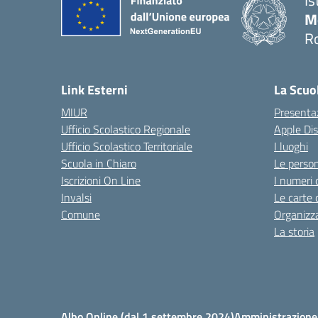
Is
M
R
Link Esterni
La Scuo
MIUR
Presenta
Ufficio Scolastico Regionale
Apple Di
Ufficio Scolastico Territoriale
I luoghi
Scuola in Chiaro
Le perso
Iscrizioni On Line
I numeri 
Invalsi
Le carte 
Comune
Organizz
La storia
Albo Online (dal 1 settembre 2024)
Amministrazione 