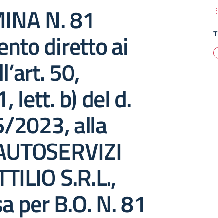
INA N. 81
T
nto diretto ai
l’art. 50,
lett. b) del d.
36/2023, alla
 AUTOSERVIZI
TILIO S.R.L.,
sa per B.O. N. 81