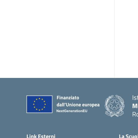
Is
M
R
Link Esterni
La Scuo