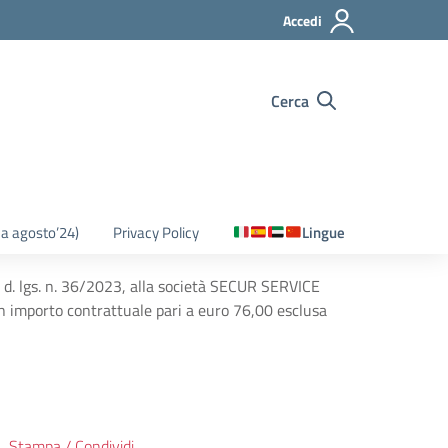
Accedi
Cerca
o a agosto’24)
Privacy Policy
Lingue
l d. lgs. n. 36/2023, alla società SECUR SERVICE
un importo contrattuale pari a euro 76,00 esclusa
Stampa / Condividi