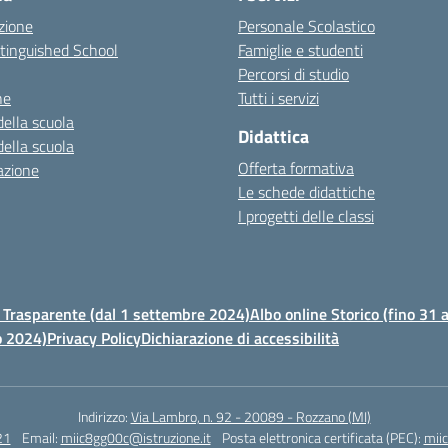
zione
Personale Scolastico
stinguished School
Famiglie e studenti
Percorsi di studio
ne
Tutti i servizi
della scuola
Didattica
della scuola
Offerta formativa
azione
Le schede didattiche
I progetti delle classi
Trasparente (dal 1 settembre 2024)
Albo online Storico (fino 31
o 2024)
Privacy Policy
Dichiarazione di accessibilità
Indirizzo:
Via Lambro, n. 92 - 20089 - Rozzano (MI)
21
Email:
miic8gg00c@istruzione.it
Posta elettronica certificata (PEC):
mii