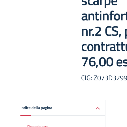
scarpe
antinfor
nr.2 CS,
contratt
76,00 es
CIG: Z073D329
Indice della pagina
Descrizione