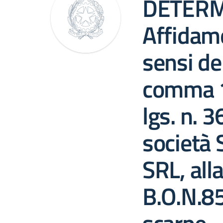
DETERM
Affidame
sensi del
comma 1, 
lgs. n. 
società
SRL, all
B.O.N.8