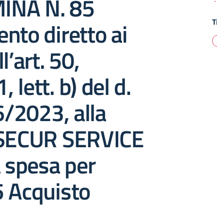
INA N. 85
T
nto diretto ai
l’art. 50,
lett. b) del d.
36/2023, alla
 SECUR SERVICE
a spesa per
5 Acquisto