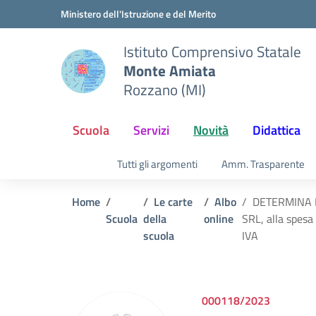
Vai ai contenuti
Vai al menu di navigazione
Vai al footer
Ministero dell'Istruzione e del Merito
Istituto Comprensivo Statale
Monte Amiata
Rozzano (MI)
Scuola
Servizi
Novità
Didattica
Tutti gli argomenti
Amm. Trasparente
Home
Le carte
Albo
DETERMINA N. 
Scuola
della
online
SRL, alla spesa
scuola
IVA
000118/2023