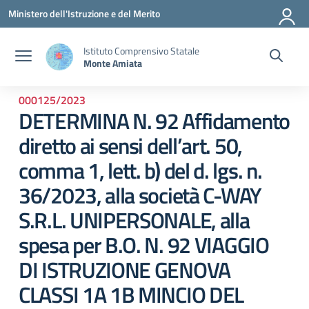
Vai ai contenuti
Vai al menu di navigazione
Vai al footer
Ministero dell'Istruzione e del Merito
Istituto Comprensivo Statale
Monte Amiata
000125/2023
DETERMINA N. 92 Affidamento
diretto ai sensi dell’art. 50,
comma 1, lett. b) del d. lgs. n.
36/2023, alla società C-WAY
S.R.L. UNIPERSONALE, alla
spesa per B.O. N. 92 VIAGGIO
DI ISTRUZIONE GENOVA
CLASSI 1A 1B MINCIO DEL