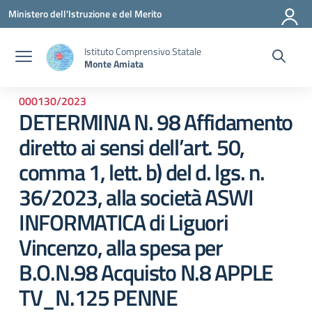
Vai ai contenuti
Vai al menu di navigazione
Vai al footer
Ministero dell'Istruzione e del Merito
Istituto Comprensivo Statale
Monte Amiata
000130/2023
DETERMINA N. 98 Affidamento
diretto ai sensi dell’art. 50,
comma 1, lett. b) del d. lgs. n.
36/2023, alla società ASWI
INFORMATICA di Liguori
Vincenzo, alla spesa per
B.O.N.98 Acquisto N.8 APPLE
TV_N.125 PENNE