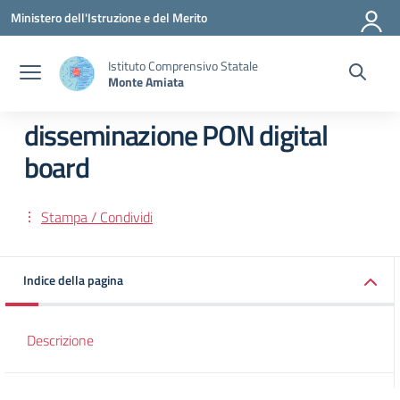
Vai ai contenuti
Vai al menu di navigazione
Vai al footer
Ministero dell'Istruzione e del Merito
Istituto Comprensivo Statale
Monte Amiata
disseminazione PON digital
board
Stampa / Condividi
Indice della pagina
Descrizione