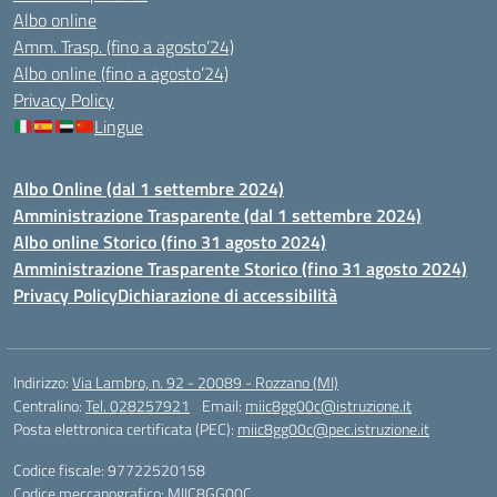
Albo online
Amm. Trasp. (fino a agosto’24)
Albo online (fino a agosto’24)
Privacy Policy
Lingue
Albo Online (dal 1 settembre 2024)
Amministrazione Trasparente (dal 1 settembre 2024)
Albo online Storico (fino 31 agosto 2024)
Amministrazione Trasparente Storico (fino 31 agosto 2024)
Privacy Policy
Dichiarazione di accessibilità
Indirizzo:
Via Lambro, n. 92 - 20089 - Rozzano (MI)
Centralino:
Tel. 028257921
Email:
miic8gg00c@istruzione.it
Posta elettronica certificata (PEC):
miic8gg00c@pec.istruzione.it
Codice fiscale: 97722520158
Codice meccanografico:
MIIC8GG00C