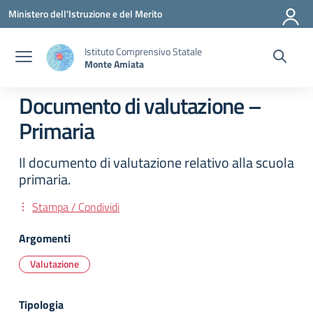
Vai ai contenuti
Vai al menu di navigazione
Vai al footer
Ministero dell'Istruzione e del Merito
Istituto Comprensivo Statale
Monte Amiata
Documento di valutazione –
Primaria
Il documento di valutazione relativo alla scuola
primaria.
Stampa / Condividi
Argomenti
Valutazione
Tipologia