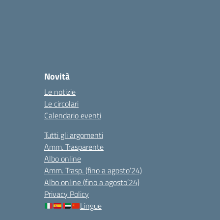
Novità
Le notizie
Le circolari
Calendario eventi
Tutti gli argomenti
Amm. Trasparente
Albo online
Amm. Trasp. (fino a agosto’24)
Albo online (fino a agosto’24)
Privacy Policy
Lingue