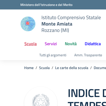
Vai ai contenuti
Vai al menu di navigazione
Vai al footer
Ministero dell'Istruzione e del Merito
Istituto Comprensivo Statale
Monte Amiata
Rozzano (MI)
Scuola
Servizi
Novità
Didattica
Tutti gli argomenti
Amm. Trasparente
Home
Scuola
Le carte della scuola
Docume
INDICE 
TEMPEST