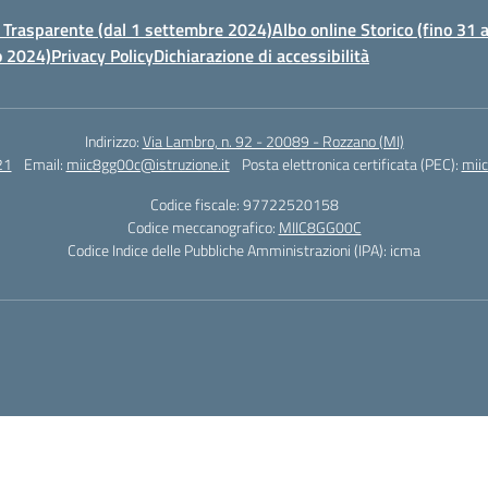
Trasparente (dal 1 settembre 2024)
Albo online Storico (fino 31
o 2024)
Privacy Policy
Dichiarazione di accessibilità
Indirizzo:
Via Lambro, n. 92 - 20089 - Rozzano (MI)
21
Email:
miic8gg00c@istruzione.it
Posta elettronica certificata (PEC):
mii
Codice fiscale: 97722520158
Codice meccanografico:
MIIC8GG00C
Codice Indice delle Pubbliche Amministrazioni (IPA): icma