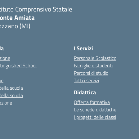
tituto Comprensivo Statale
onte Amiata
ozzano (MI)
la
I Servizi
zione
Personale Scolastico
stinguished School
Famiglie e studenti
Percorsi di studio
ne
Tutti i servizi
della scuola
Didattica
della scuola
Offerta formativa
azione
Le schede didattiche
I progetti delle classi