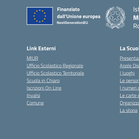
Is
M
R
Link Esterni
La Scuo
MIUR
Presenta
Ufficio Scolastico Regionale
Apple Di
Ufficio Scolastico Territoriale
I luoghi
Scuola in Chiaro
Le perso
Iscrizioni On Line
I numeri 
Invalsi
Le carte 
Comune
Organizz
La storia