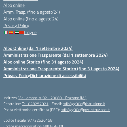
Albo online
Amm. Trasp. (fino a agosto’24)
Albo online (fino a agosto’24)
Privacy Policy
Lingue
Albo Online (dal 1 settembre 2024)
Amministrazione Trasparente (dal 1 settembre 2024)
Albo online Storico (fino 31 agosto 2024)
Amministrazione Trasparente Storico (fino 31 agosto 2024)
Privacy Policy
Dichiarazione di accessibilità
Indirizzo:
Via Lambro, n. 92 - 20089 - Rozzano (MI)
Centralino:
Tel. 028257921
Email:
miic8gg00c@istruzione.it
Posta elettronica certificata (PEC):
miic8gg00c@pec.istruzione.it
Codice fiscale: 97722520158
Codice meccanografico:
MIIC8GG00C