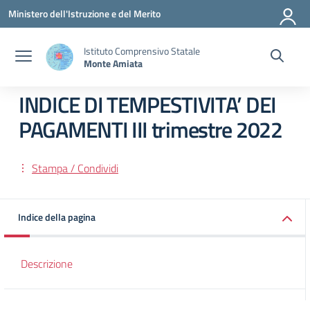
Vai ai contenuti
Vai al menu di navigazione
Vai al footer
Ministero dell'Istruzione e del Merito
Istituto Comprensivo Statale
Monte Amiata
INDICE DI TEMPESTIVITA’ DEI
PAGAMENTI III trimestre 2022
Stampa / Condividi
Indice della pagina
Descrizione