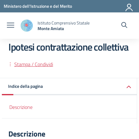
Vai ai contenuti
Vai al menu di navigazione
Vai al footer
Ministero dell'Istruzione e del Merito
Istituto Comprensivo Statale
Monte Amiata
Ipotesi contrattazione collettiva
Stampa / Condividi
Indice della pagina
Descrizione
Descrizione