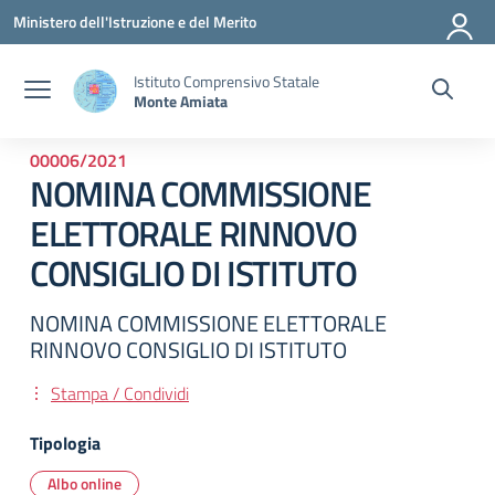
Vai ai contenuti
Vai al menu di navigazione
Vai al footer
Ministero dell'Istruzione e del Merito
Istituto Comprensivo Statale
Monte Amiata
00006/2021
NOMINA COMMISSIONE
ELETTORALE RINNOVO
CONSIGLIO DI ISTITUTO
NOMINA COMMISSIONE ELETTORALE
RINNOVO CONSIGLIO DI ISTITUTO
Stampa / Condividi
Tipologia
Albo online