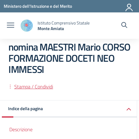
Vai ai contenuti
Vai al menu di navigazione
Vai al footer
Ministero dell'Istruzione e del Merito
Istituto Comprensivo Statale
Monte Amiata
nomina MAESTRI Mario CORSO
FORMAZIONE DOCETI NEO
IMMESSI
Stampa / Condividi
Indice della pagina
Descrizione