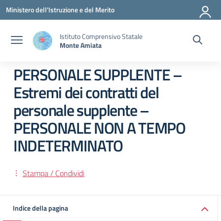
Vai ai contenuti
Vai al menu di navigazione
Vai al footer
Ministero dell'Istruzione e del Merito
Istituto Comprensivo Statale
Monte Amiata
PERSONALE SUPPLENTE –
Estremi dei contratti del
personale supplente –
PERSONALE NON A TEMPO
INDETERMINATO
Stampa / Condividi
Indice della pagina