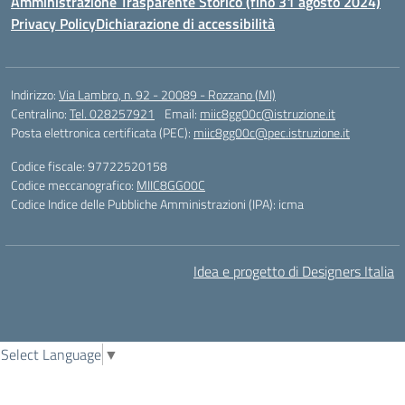
Amministrazione Trasparente Storico (fino 31 agosto 2024)
Privacy Policy
Dichiarazione di accessibilità
Indirizzo:
Via Lambro, n. 92 - 20089 - Rozzano (MI)
Centralino:
Tel. 028257921
Email:
miic8gg00c@istruzione.it
Posta elettronica certificata (PEC):
miic8gg00c@pec.istruzione.it
Codice fiscale: 97722520158
Codice meccanografico:
MIIC8GG00C
Codice Indice delle Pubbliche Amministrazioni (IPA): icma
Idea e progetto di Designers Italia
Select Language
▼