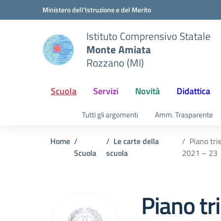
Vai ai contenuti
Vai al menu di navigazione
Vai al footer
Ministero dell'Istruzione e del Merito
Istituto Comprensivo Statale
Monte Amiata
Rozzano (MI)
Scuola
Servizi
Novità
Didattica
Tutti gli argomenti
Amm. Trasparente
Home
Le carte della
Piano tri
Scuola
scuola
2021 – 23
Piano tr