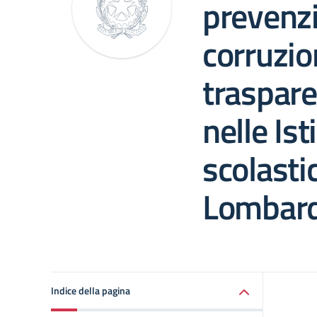
prevenzi
corruzio
traspar
nelle Ist
scolasti
Lombard
Indice della pagina