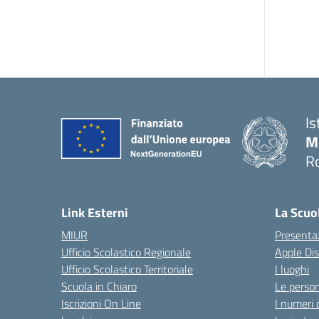
Is
M
R
Link Esterni
La Scuo
MIUR
Presenta
Ufficio Scolastico Regionale
Apple Di
Ufficio Scolastico Territoriale
I luoghi
Scuola in Chiaro
Le perso
Iscrizioni On Line
I numeri 