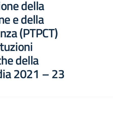
one della
ne e della
enza (PTPCT)
ituzioni
che della
ia 2021 – 23