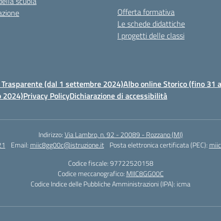
della scuola
Offerta formativa
azione
Le schede didattiche
I progetti delle classi
Trasparente (dal 1 settembre 2024)
Albo online Storico (fino 31
o 2024)
Privacy Policy
Dichiarazione di accessibilità
Indirizzo:
Via Lambro, n. 92 - 20089 - Rozzano (MI)
21
Email:
miic8gg00c@istruzione.it
Posta elettronica certificata (PEC):
mii
Codice fiscale: 97722520158
Codice meccanografico:
MIIC8GG00C
Codice Indice delle Pubbliche Amministrazioni (IPA): icma