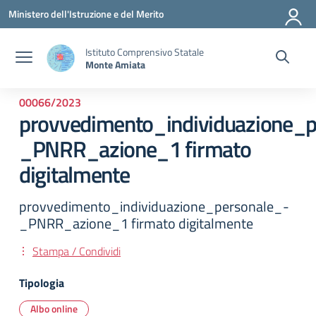
Vai ai contenuti
Vai al menu di navigazione
Vai al footer
Ministero dell'Istruzione e del Merito
Istituto Comprensivo Statale
Monte Amiata
00066/2023
provvedimento_individuazione_p
_PNRR_azione_1 firmato
digitalmente
provvedimento_individuazione_personale_-
_PNRR_azione_1 firmato digitalmente
Stampa / Condividi
Tipologia
Albo online