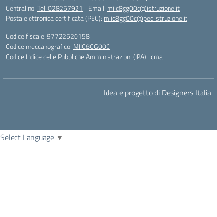
Centralino:
Tel. 028257921
Email:
miic8gg00c@istruzione.it
Posta elettronica certificata (PEC):
miic8gg00c@pec.istruzione.it
Codice fiscale: 97722520158
Codice meccanografico:
MIIC8GG00C
Codice Indice delle Pubbliche Amministrazioni (IPA): icma
Idea e progetto di Designers Italia
Select Language
▼